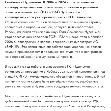
Семёнович Нудельман. В 2006 – 2024 гг. он возглавлял
кафедру теоретических основ электротехники и релейной
защиты и автоматики (ТОЭ и РЗА) Чувашского
государственного университета имени И.Н. Ульянова.
Один из самых известных и авторитетных релейщиков страны,
специалист с мировым именем, заслуженный изобретатель
России, кандидат технических наук Года Семенович Нудельман
стал заведующим кафедрой ТОЭ и РЗА университета в декабре
2006 г., одновременно являясь генеральным директором АО
«ВНИИР». Это назначение способствовало укреплению связей
науки с производством и продвижению студентов и аспирантов
на всероссийский и международный уровни.
В первый же год работы в университете Г.С. Нудельман
организовал проведение в Чебоксарах научной конференции под
эгидой СИГРЭ - международного объединения энергетиков. В ней
приняли участие крупнейшие релейщики России, зарубежные
ученые, аспиранты Чувашского государственного университета.
Масштаб личности Годы Семёновича Нудельмана восхищает -
действительный член Академии электротехнических наук РФ,
президент Электротехнической академии Чувашской Республики,
до последних дней - советник генерального директора,