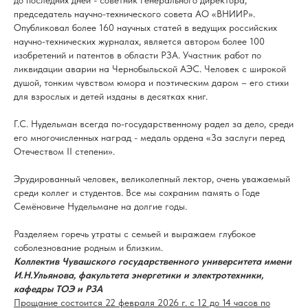
председатель научно-технического совета АО «ВНИИР».
Опубликовал более 160 научных статей в ведущих российских
научно-технических журналах, является автором более 100
изобретений и патентов в области РЗА. Участник работ по
ликвидации аварии на Чернобыльской АЭС. Человек с широкой
душой, тонким чувством юмора и поэтическим даром – его стихи
для взрослых и детей изданы в десятках книг.
Г.С. Нудельман всегда по-государственному радел за дело, среди
его многочисленных наград - медаль ордена «За заслуги перед
Отечеством II степени».
Эрудированный человек, великолепный лектор, очень уважаемый
среди коллег и студентов. Все мы сохраним память о Годе
Семёновиче Нудельмане на долгие годы.
Разделяем горечь утраты с семьей и выражаем глубокое
соболезнование родным и близким.
Коллектив Чувашского государственного университета имени
И.Н.Ульянова, факультета энергетики и электротехники,
кафедры ТОЭ и РЗА
Прощание состоится 22 февраля 2026 г. c 12 до 14 часов по