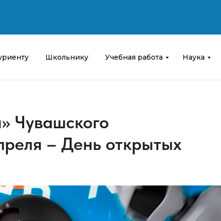
уриенту
Школьнику
Учебная работа
Наука
л» Чувашского
апреля – День открытых