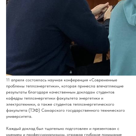
11 апреля состоялась научная конференция «Современные
проблемы теплоэнергетики», которая принесла впечатляющие
результаты благодаря качественным докладам студентов
кафедры теплоэнергетики факультета энергетики и
электротехники, а также студентов теплоэнергетического
факультета (ТЭФ) Самарского государственного технического
университета.
Каждый доклад был тщательно подготовлен и презентован с
умением и профессионализмом, отражая глубокое понимание