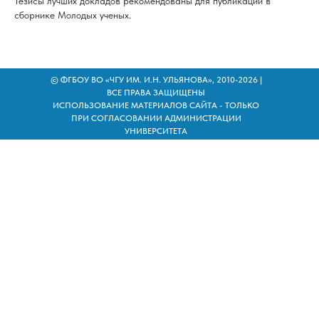
Тезисы лучших докладов рекомендованы для публикации в
сборнике Молодых ученых.
© ФГБОУ ВО «ЧГУ ИМ. И.Н. УЛЬЯНОВА», 2010-2026 |
ВСЕ ПРАВА ЗАЩИЩЕНЫ
ИСПОЛЬЗОВАНИЕ МАТЕРИАЛОВ САЙТА - ТОЛЬКО
ПРИ СОГЛАСОВАНИИ АДМИНИСТРАЦИИ
УНИВЕРСИТЕТА