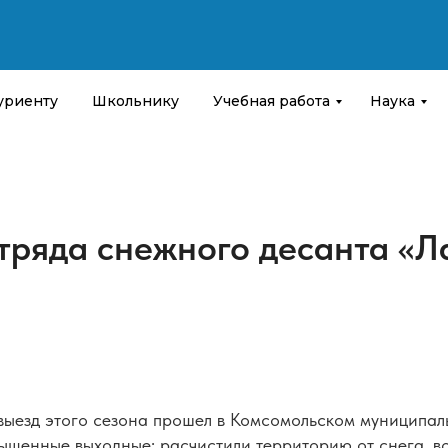
уриенту
Школьнику
Учебная работа
Наука
тряда снежного десанта «Л
выезд этого сезона прошел в Комсомольском муниципаль
ыщенные выходные: расчистили территорию от снега, во