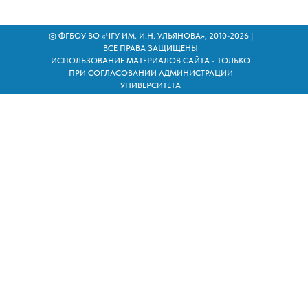
© ФГБОУ ВО «ЧГУ ИМ. И.Н. УЛЬЯНОВА», 2010-2026 |
ВСЕ ПРАВА ЗАЩИЩЕНЫ
ИСПОЛЬЗОВАНИЕ МАТЕРИАЛОВ САЙТА - ТОЛЬКО
ПРИ СОГЛАСОВАНИИ АДМИНИСТРАЦИИ
УНИВЕРСИТЕТА