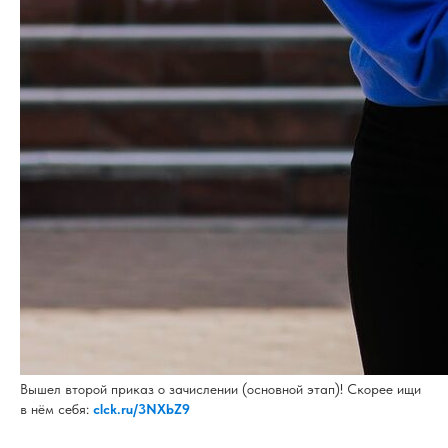
Вышел второй приказ о зачислении (основной этап)! Скорее ищи
в нём себя:
clck.ru/3NXbZ9