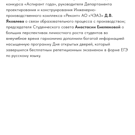
конкурса «Аспирант года», руководителя Департамента
проектирования и конструирования Инженерно-
производственного комплекса «Реконт» АО «ЧЭАЗ»
Д.В.
Яковлева
о связи образовательного процесса с производством;
председателя Студенческого совета
Анастасии Емелюковой
о
больших перспективах личностного роста студентов во
внеучебное время гармонично дополнили богатой информацией
насыщенную программу Дня открытых дверей, который
завершился бесплатным репетиционным экзаменом в форме ЕГЭ
по русскому языку.
© ФГБОУ ВО «ЧГУ ИМ. И.Н. УЛЬЯНОВА», 2010-2026 |
ВСЕ ПРАВА ЗАЩИЩЕНЫ
ИСПОЛЬЗОВАНИЕ МАТЕРИАЛОВ САЙТА - ТОЛЬКО