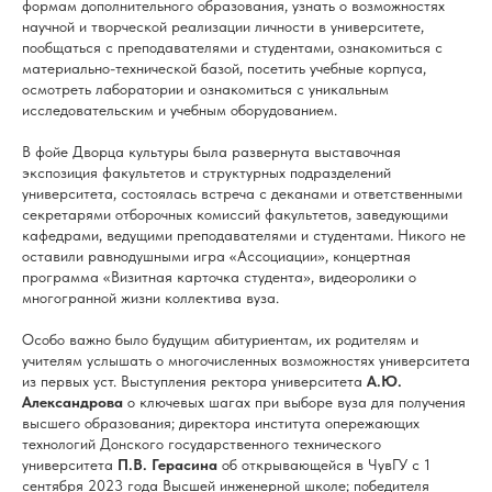
формам дополнительного образования, узнать о возможностях
научной и творческой реализации личности в университете,
пообщаться с преподавателями и студентами, ознакомиться с
материально-технической базой, посетить учебные корпуса,
осмотреть лаборатории и ознакомиться с уникальным
исследовательским и учебным оборудованием.
В фойе Дворца культуры была развернута выставочная
экспозиция факультетов и структурных подразделений
университета, состоялась встреча с деканами и ответственными
секретарями отборочных комиссий факультетов, заведующими
кафедрами, ведущими преподавателями и студентами
.
Никого не
оставили равнодушными игра «Ассоциации», концертная
программа «Визитная карточка студента», видеоролики о
многогранной жизни коллектива вуза.
Особо важно было будущим абитуриентам, их родителям и
учителям услышать о многочисленных возможностях университета
из первых уст. Выступления ректора университета
А.Ю.
Александрова
о ключевых шагах при выборе вуза для получения
высшего образования; директора института опережающих
технологий Донского государственного технического
университета
П.В. Герасина
об открывающейся в ЧувГУ с 1
сентября 2023 года Высшей инженерной школе; победителя