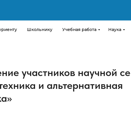
уриенту
Школьнику
Учебная работа
Наука
ние участников научной с
техника и альтернативная
ка»