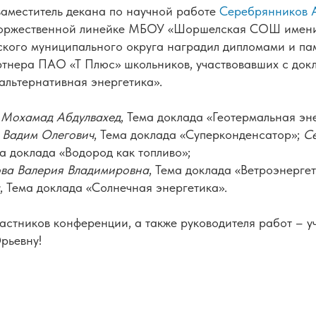
заместитель декана по научной работе
Серебрянников 
оржественной линейке МБОУ «Шоршелская СОШ имени 
ого муниципального округа наградил дипломами и п
ртнера ПАО «Т Плюс» школьников, участвовавших с док
альтернативная энергетика».
 Мохамад Абдулвахед
, Тема доклада «Геотермальная эн
 Вадим Олегович
, Тема доклада «Суперконденсатор»;
С
ма доклада «Водород как топливо»;
ва Валерия Владимировна
, Тема доклада «Ветроэнерге
, Тема доклада «Солнечная энергетика».
астников конференции, а также руководителя работ – у
рьевну!