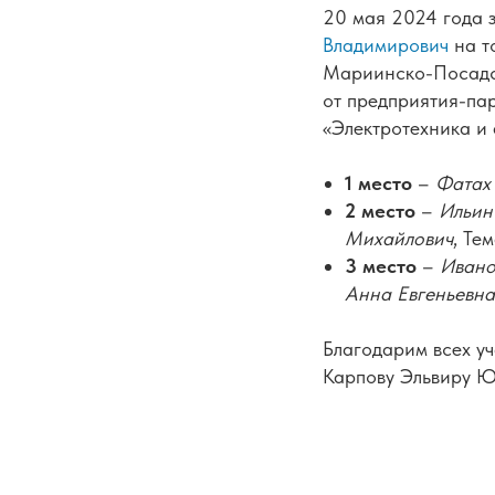
20 мая 2024 года 
Владимирович
на т
Мариинско-Посадск
от предприятия-па
«Электротехника и 
1 место
–
Фатах
2 место
–
Ильин
Михайлович
, Те
3 место
–
Ивано
Анна Евгеньевна
Благодарим всех уч
Карпову Эльвиру Ю