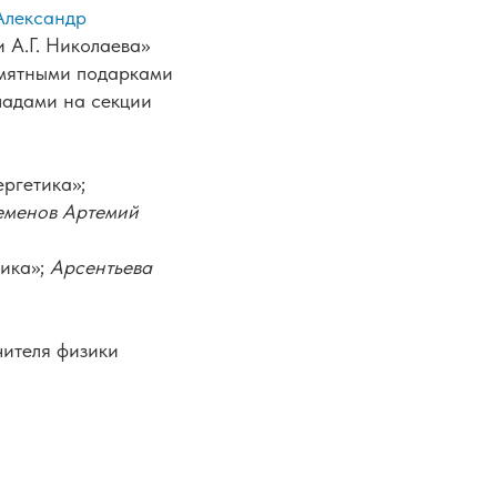
Александр
А.Г. Николаева»
амятными подарками
ладами на секции
ергетика»;
еменов Артемий
тика»;
Арсентьева
чителя физики