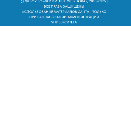
© ФГБОУ ВО «ЧГУ ИМ. И.Н. УЛЬЯНОВА», 2010-2026 |
ВСЕ ПРАВА ЗАЩИЩЕНЫ
ИСПОЛЬЗОВАНИЕ МАТЕРИАЛОВ САЙТА - ТОЛЬКО
ПРИ СОГЛАСОВАНИИ АДМИНИСТРАЦИИ
УНИВЕРСИТЕТА